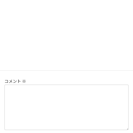
の「コメント」画面にアクセスしてください。
コメントのアバターは「
Gravatar
」から取得されます。
返信
コメントを残す
メールアドレスが公開されることはありません。
※
が付いている
欄は必須項目です
コメント
※